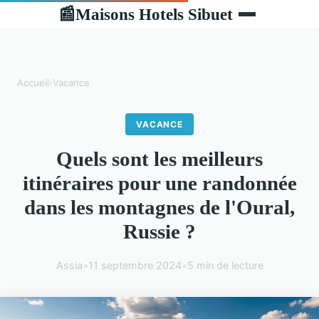
Maisons Hotels Sibuet
📰
Accueil
›
Vacance
VACANCE
Quels sont les meilleurs
itinéraires pour une randonnée
dans les montagnes de l'Oural,
Russie ?
Assia
•
11 septembre 2024
•
5 min de lecture