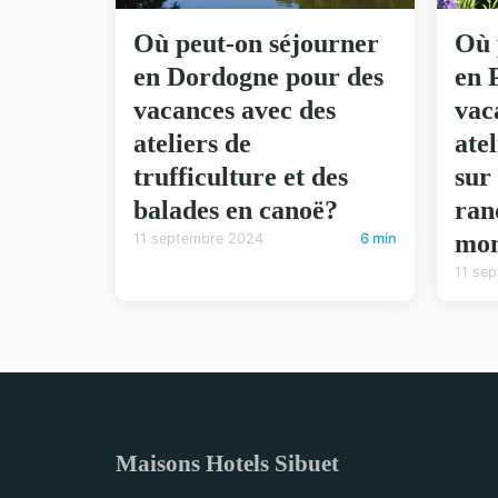
Où peut-on séjourner
Où 
en Dordogne pour des
en 
vacances avec des
vac
ateliers de
ate
trufficulture et des
sur 
balades en canoë?
ran
mon
11 septembre 2024
6 min
11 se
Maisons Hotels Sibuet