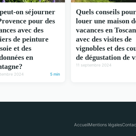
peut-on séjourner
Quels conseils pou
Provence pour des
louer une maison d
ances avec des
vacances en Toscan
liers de peinture
avec des visites de
soie et des
vignobles et des co
données en
de dégustation de v
tagne?
11 septembre 2024
ptembre 2024
5 min
Accueil
Mentions légales
Contac