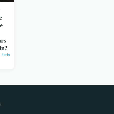
r
e
e
urs
in?
4 min
t