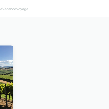
me
Vacance
Voyage