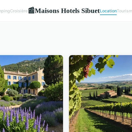
Maisons Hotels Sibuet
📰
ping
Croisière
Location
Touris