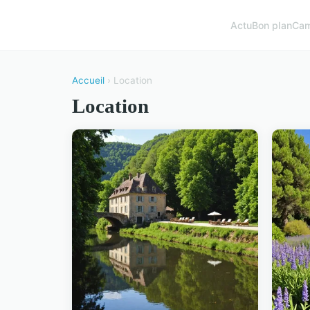
Actu
Bon plan
Cam
Accueil
› Location
Location