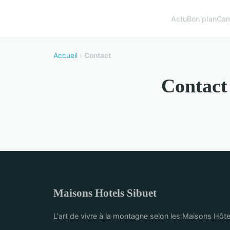
Actu
Bon plan
Cam
Accueil
›
Contact
Contact
Maisons Hotels Sibuet
L'art de vivre à la montagne selon les Maisons Hôte