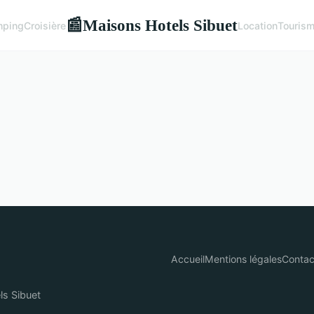
Maisons Hotels Sibuet
📰
ping
Croisière
Location
Touris
Accueil
Mentions légales
Contac
ls Sibuet