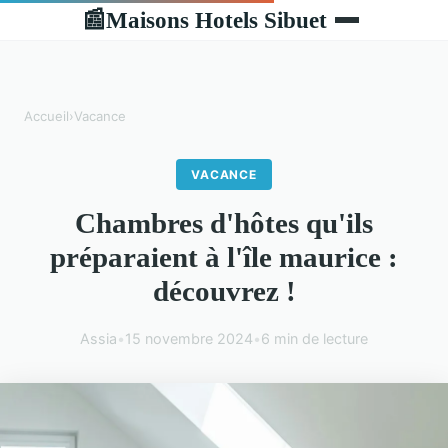
Maisons Hotels Sibuet
📰
Accueil
›
Vacance
VACANCE
Chambres d'hôtes qu'ils
préparaient à l'île maurice :
découvrez !
Assia
•
15 novembre 2024
•
6 min de lecture