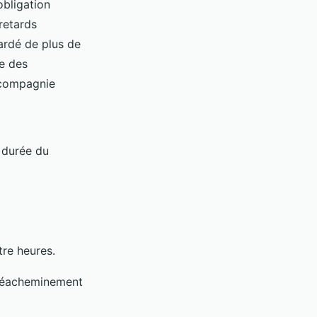
obligation
retards
tardé de plus de
me des
 compagnie
 durée du
tre heures.
 réacheminement