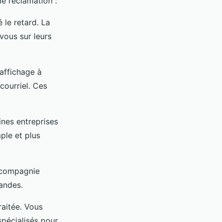
de réclamation :
le retard. La
vous sur leurs
affichage à
courriel. Ces
nes entreprises
ple et plus
 compagnie
mandes.
raitée. Vous
pécialisés pour