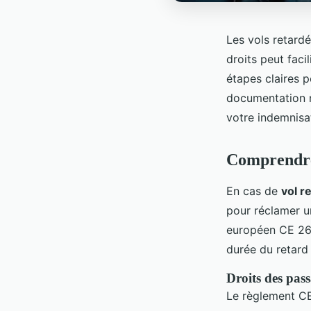
Les vols retard
droits peut fac
étapes claires 
documentation n
votre indemnisat
Comprendre 
En cas de
vol r
pour réclamer u
européen CE 261
durée du retard 
Droits des pas
Le règlement CE 