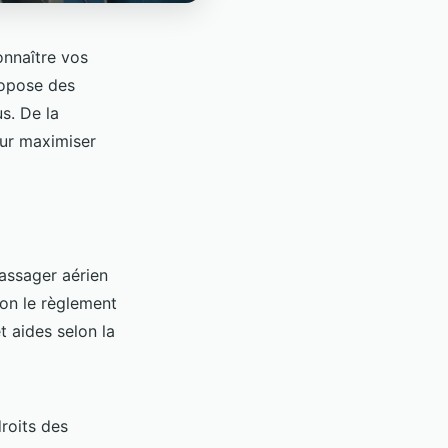
onnaître vos
ropose des
s. De la
our maximiser
passager aérien
on le règlement
 aides selon la
roits des