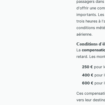
passagers dans 
d'offrir une com
importants. Les
trois heures à l
conditions mété
aérienne.
Conditions d'él
La
compensatio
retard. Les mon
250 €
pour l
400 €
pour l
600 €
pour l
Ces compensati
vers leur destin