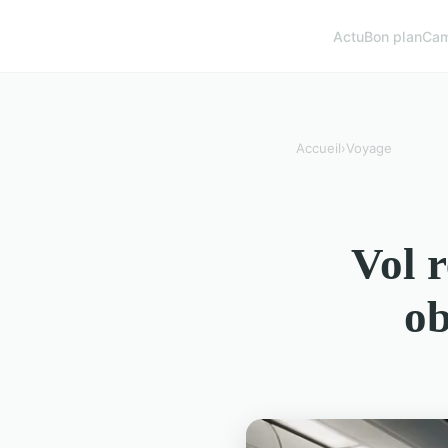
Actu
Bon plan
Cam
Accueil
›
Voyage
Vol 
ob