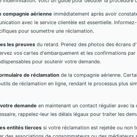
e indemnisation. Voici un guide pour débuter la procédure 
e compagnie aérienne
immédiatement après avoir constaté 
cation avec le service clientèle est essentielle. Informez-
ifiques pour soumettre une réclamation.
es les preuves
du retard. Prenez des photos des écrans d'
servez vos cartes d'embarquement et les confirmations par 
ndispensables pour soutenir votre demande.
ormulaire de réclamation
de la compagnie aérienne. Certai
tils de réclamation en ligne, rendant le processus plus sim
e votre demande
en maintenant un contact régulier avec la
essaire, rappelez-leur les délais légaux pour traiter les de
es entités tierces
si votre réclamation est rejetée ou non t
r des associations de consommateurs ou des médiateurs s