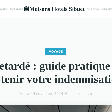
Maisons Hotels Sibuet
📰
ping
Croisière
Location
Touris
VOYAGE
retardé : guide pratique
tenir votre indemnisat
Assia
•
14 novembre 2024
•
6 min de lecture