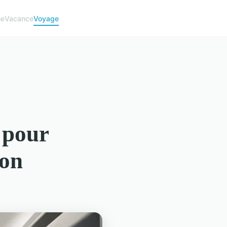
me
Vacance
Voyage
 pour
ion