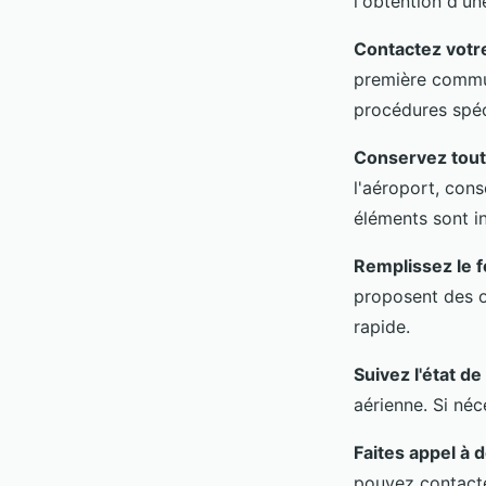
l'obtention d'un
Contactez votr
première communi
procédures spéc
Conservez tout
l'aéroport, con
éléments sont i
Remplissez le f
proposent des ou
rapide.
Suivez l'état d
aérienne. Si néc
Faites appel à d
pouvez contacte