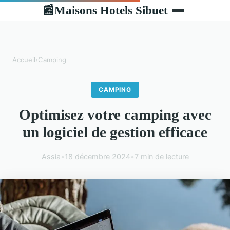
Maisons Hotels Sibuet
📰
Accueil
›
Camping
CAMPING
Optimisez votre camping avec
un logiciel de gestion efficace
Assia
•
18 décembre 2024
•
7 min de lecture