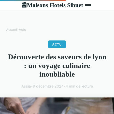
Maisons Hotels Sibuet
📰
Accueil
›
Actu
ACTU
Découverte des saveurs de lyon
: un voyage culinaire
inoubliable
Assia
•
9 décembre 2024
•
4 min de lecture