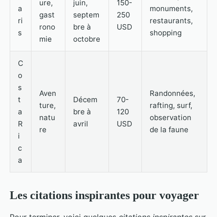
ure,
juin,
150-
a
monuments,
gast
septem
250
ri
restaurants,
rono
bre à
USD
s
shopping
mie
octobre
C
o
s
Aven
Randonnées,
t
Décem
70-
ture,
rafting, surf,
a
bre à
120
natu
observation
R
avril
USD
re
de la faune
i
c
a
Les citations inspirantes pour voyager
Pour terminer, voici quelques
citations inspirantes
sur