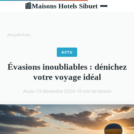
Maisons Hotels Sibuet
📰
Accueil
›
Actu
ACTU
Évasions inoubliables : dénichez
votre voyage idéal
Assia
•
13 décembre 2024
•
10 min de lecture