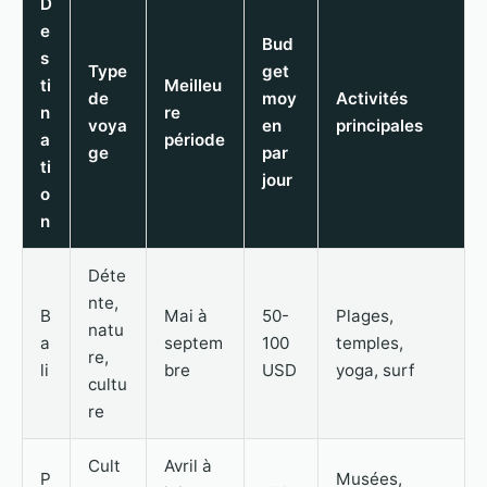
D
e
Bud
s
Type
get
ti
Meilleu
de
moy
Activités
n
re
voya
en
principales
a
période
ge
par
ti
jour
o
n
Déte
nte,
B
Mai à
50-
Plages,
natu
a
septem
100
temples,
re,
li
bre
USD
yoga, surf
cultu
re
Cult
Avril à
P
Musées,